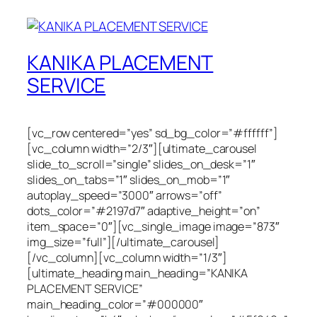
KANIKA PLACEMENT
SERVICE
[vc_row centered=”yes” sd_bg_color=”#ffffff”]
[vc_column width=”2/3″][ultimate_carousel
slide_to_scroll=”single” slides_on_desk=”1″
slides_on_tabs=”1″ slides_on_mob=”1″
autoplay_speed=”3000″ arrows=”off”
dots_color=”#2197d7″ adaptive_height=”on”
item_space=”0″][vc_single_image image=”873″
img_size=”full”][/ultimate_carousel]
[/vc_column][vc_column width=”1/3″]
[ultimate_heading main_heading=”KANIKA
PLACEMENT SERVICE”
main_heading_color=”#000000″